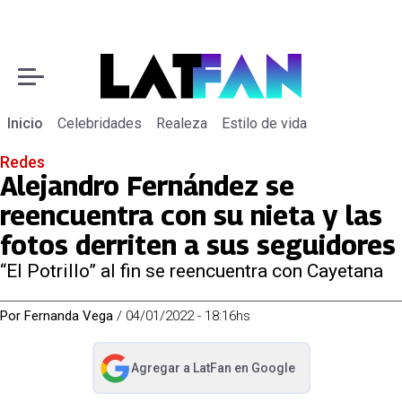
Inicio
Celebridades
Realeza
Estilo de vida
Redes
Alejandro Fernández se
reencuentra con su nieta y las
fotos derriten a sus seguidores
“El Potrillo” al fin se reencuentra con Cayetana
Por
Fernanda Vega
/
04/01/2022 - 18:16hs
Agregar a
LatFan
en Google
abre en nueva pestaña