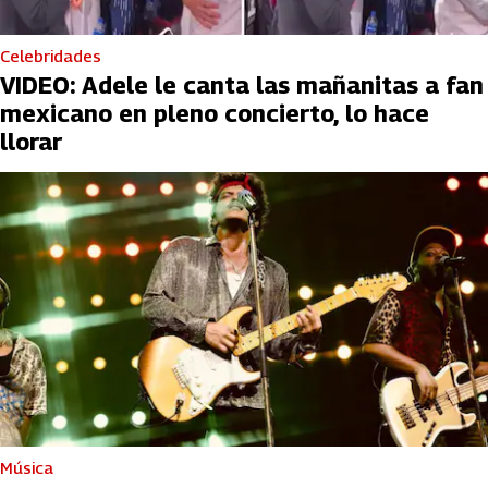
Celebridades
VIDEO: Adele le canta las mañanitas a fan
mexicano en pleno concierto, lo hace
llorar
Música