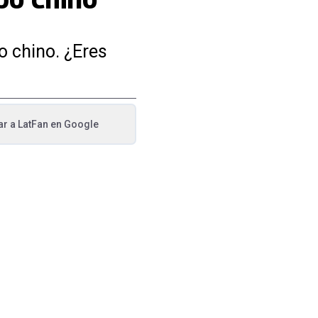
o chino. ¿Eres
ar a
LatFan
en Google
va pestaña