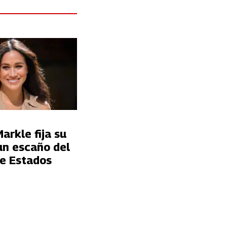
rkle fija su
un escaño del
e Estados