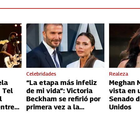
Celebridades
Realeza
ela
“La etapa más infeliz
Meghan Ma
 Tel
de mi vida”: Victoria
vista en 
l
Beckham se refirió por
Senado d
entre
primera vez a la
Unidos
l
infidelidad de David
Beckham