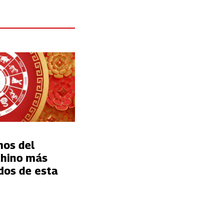
a
nos del
chino más
dos de esta