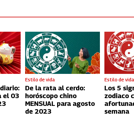
Estilo de vida
Estilo de vid
diario:
De la rata al cerdo:
Los 5 sig
 el 03
horóscopo chino
zodiaco 
23
MENSUAL para agosto
afortuna
de 2023
semana