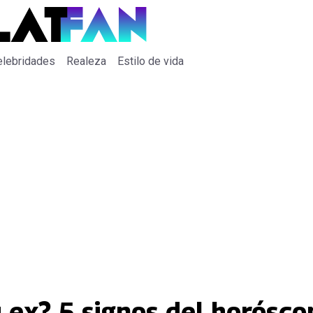
elebridades
Realeza
Estilo de vida
 ex? 5 signos del horósco