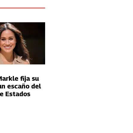
rkle fija su
un escaño del
e Estados