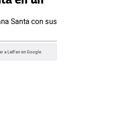
ana Santa con sus
ar a
LatFan
en Google
va pestaña