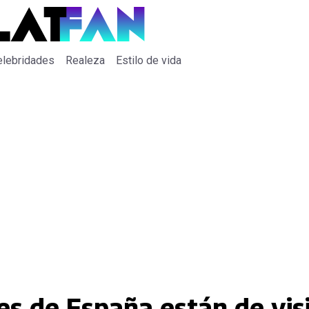
elebridades
Realeza
Estilo de vida
es de España están de vis