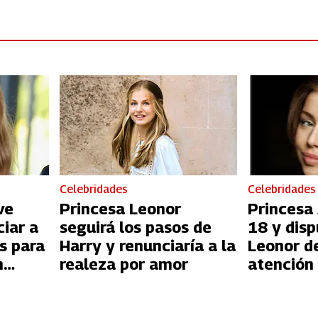
Celebridades
Celebridades
ve
Princesa Leonor
Princesa
ciar a
seguirá los pasos de
18 y dis
s para
Harry y renunciaría a la
Leonor d
n
realeza por amor
atención