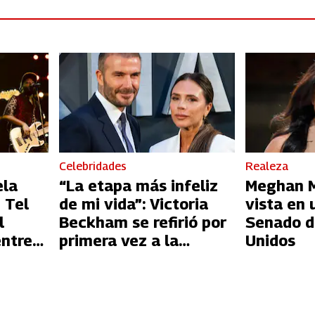
Celebridades
Realeza
ela
“La etapa más infeliz
Meghan Ma
 Tel
de mi vida”: Victoria
vista en 
l
Beckham se refirió por
Senado d
entre
primera vez a la
Unidos
l
infidelidad de David
Beckham