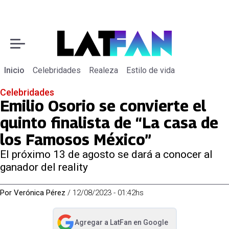
Inicio
Celebridades
Realeza
Estilo de vida
Celebridades
Emilio Osorio se convierte el
quinto finalista de “La casa de
los Famosos México”
El próximo 13 de agosto se dará a conocer al
ganador del reality
Por
Verónica Pérez
/
12/08/2023 - 01:42hs
Agregar a
LatFan
en Google
abre en nueva pestaña