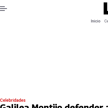
Inicio
C
Celebridades
Galilea Montijo defender