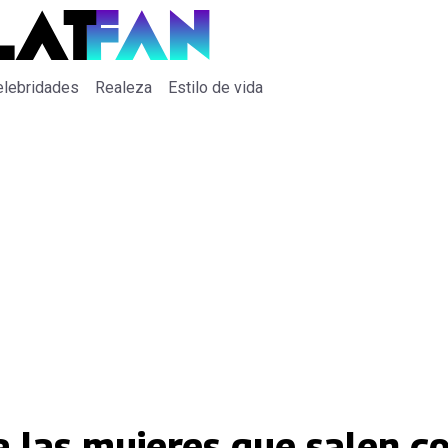
elebridades
Realeza
Estilo de vida
 a las mujeres que salen 