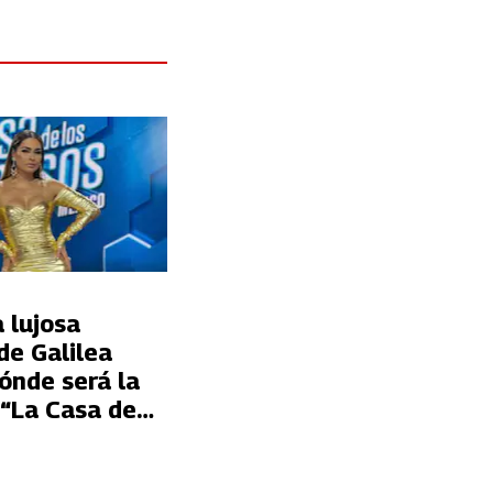
 lujosa
de Galilea
ónde será la
 “La Casa de
sos México”