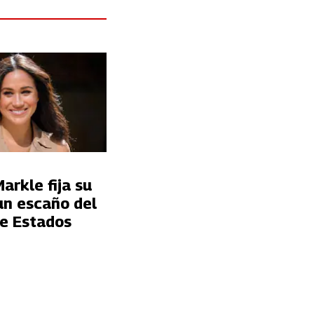
rkle fija su
un escaño del
e Estados