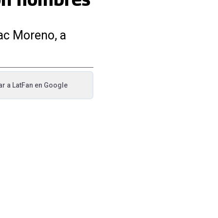
ac Moreno, a
ar a
LatFan
en Google
va pestaña