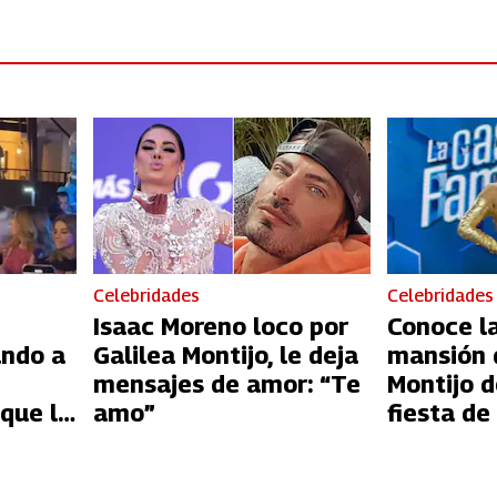
Celebridades
Celebridades
Isaac Moreno loco por
Conoce la
ando a
Galilea Montijo, le deja
mansión 
mensajes de amor: “Te
Montijo d
 que le
amo”
fiesta de
los Famo