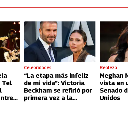
Celebridades
Realeza
ela
“La etapa más infeliz
Meghan Ma
 Tel
de mi vida”: Victoria
vista en 
l
Beckham se refirió por
Senado d
entre
primera vez a la
Unidos
l
infidelidad de David
Beckham