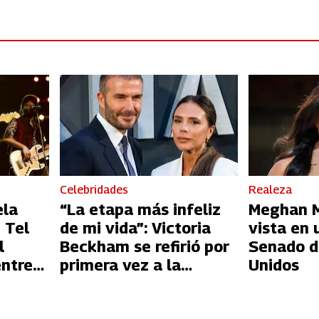
Celebridades
Realeza
ela
“La etapa más infeliz
Meghan Ma
 Tel
de mi vida”: Victoria
vista en 
l
Beckham se refirió por
Senado d
entre
primera vez a la
Unidos
l
infidelidad de David
Beckham