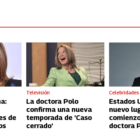
Televisión
Celebridades
a:
La doctora Polo
Estados 
confirma una nueva
nuevo lu
es de
temporada de 'Caso
comienzo
os
cerrado'
doctora P
racismo q