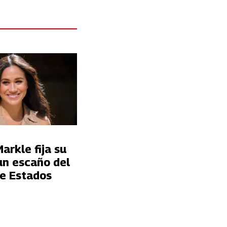
rkle fija su
un escaño del
e Estados