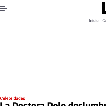
Inicio
C
Celebridades
La Doctora Polo deslumbr