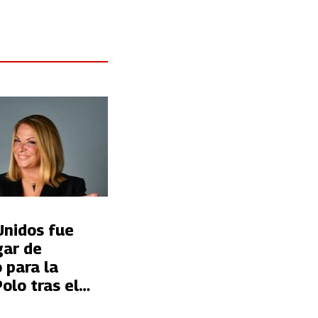
Unidos fue
gar de
 para la
olo tras el
ue sufrió