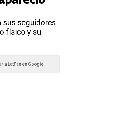
a sus seguidores
o físico y su
ar a
LatFan
en Google
va pestaña