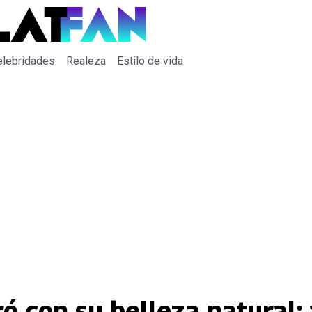
elebridades
Realeza
Estilo de vida
ó con su belleza natural: