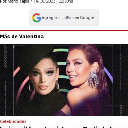
Por
Mario Tapia
/
14/06/2023 - 22:30hs
Agregar a
LatFan
en Google
abre en nueva pestaña
Más de Valentina
Celebridades